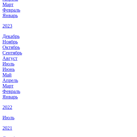
Март
Февраль
Январь
2023
Декабрь
Ноябрь
Октябрь
Сентябрь
Август
Июль
Июнь
Май
Апрель
Март
Февраль
Январь
2022
Июль
2021