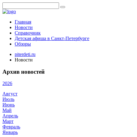
Главная
Новости
Справочник
Детская афиша в Санкт-Петербурге
Обзоры
piterdeti.ru
Новости
Архив новостей
2026
Август
Июль
Июнь
Май
Апрель
Март
Февраль
Январь