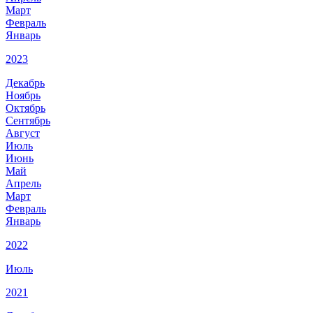
Март
Февраль
Январь
2023
Декабрь
Ноябрь
Октябрь
Сентябрь
Август
Июль
Июнь
Май
Апрель
Март
Февраль
Январь
2022
Июль
2021