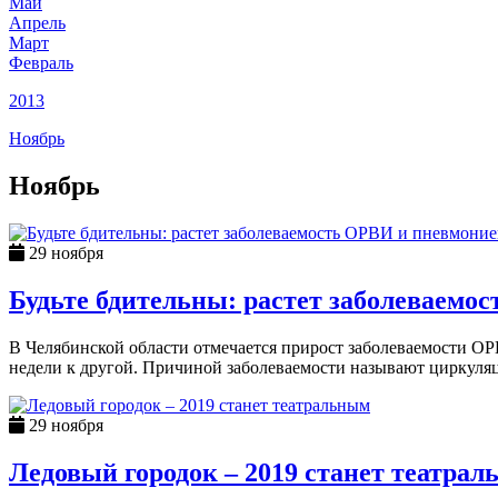
Май
Апрель
Март
Февраль
2013
Ноябрь
Ноябрь
29 ноября
Будьте бдительны: растет заболеваемо
В Челябинской области отмечается прирост заболеваемости О
недели к другой. Причиной заболеваемости называют циркуля
29 ноября
Ледовый городок – 2019 станет театра