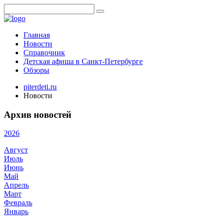
Главная
Новости
Справочник
Детская афиша в Санкт-Петербурге
Обзоры
piterdeti.ru
Новости
Архив новостей
2026
Август
Июль
Июнь
Май
Апрель
Март
Февраль
Январь