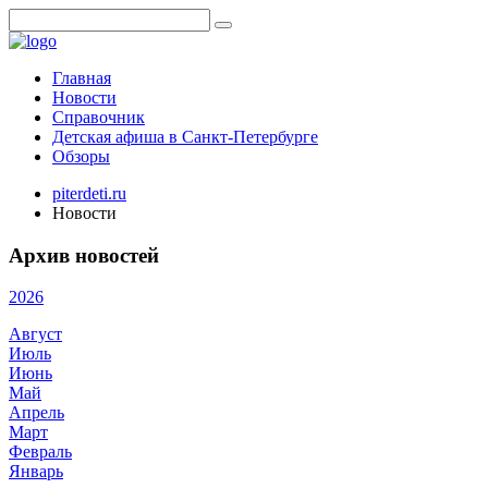
Главная
Новости
Справочник
Детская афиша в Санкт-Петербурге
Обзоры
piterdeti.ru
Новости
Архив новостей
2026
Август
Июль
Июнь
Май
Апрель
Март
Февраль
Январь