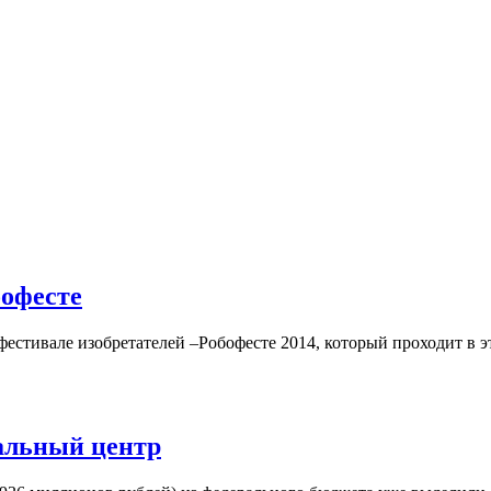
бофесте
естивале изобретателей –Робофесте 2014, который проходит в эт
альный центр