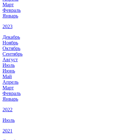
Март
Февраль
Январь
2023
Декабрь
Ноябрь
Октябрь
Сентябрь
Август
Июль
Июнь
Май
Апрель
Март
Февраль
Январь
2022
Июль
2021