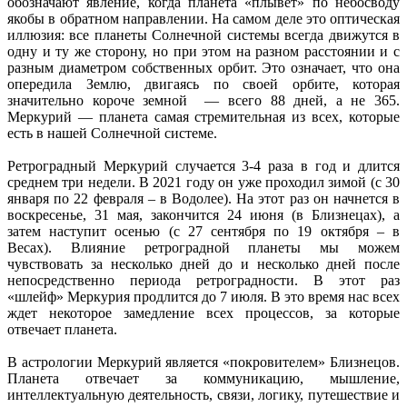
обозначают явление, когда планета «плывёт» по небосводу
якобы в обратном направлении. На самом деле это оптическая
иллюзия: все планеты Солнечной системы всегда движутся в
одну и ту же сторону, но при этом на разном расстоянии и с
разным диаметром собственных орбит. Это означает, что она
опередила Землю, двигаясь по своей орбите, которая
значительно короче земной — всего 88 дней, а не 365.
Меркурий — планета самая стремительная из всех, которые
есть в нашей Солнечной системе.
Ретроградный Меркурий случается 3-4 раза в год и длится
среднем три недели. В 2021 году он уже проходил зимой (с 30
января по 22 февраля – в Водолее). На этот раз он начнется в
воскресенье, 31 мая, закончится 24 июня (в Близнецах), а
затем наступит осенью (с 27 сентября по 19 октября – в
Весах). Влияние ретроградной планеты мы можем
чувствовать за несколько дней до и несколько дней после
непосредственно периода ретроградности. В этот раз
«шлейф» Меркурия продлится до 7 июля. В это время нас всех
ждет некоторое замедление всех процессов, за которые
отвечает планета.
В астрологии Меркурий является «покровителем» Близнецов.
Планета отвечает за коммуникацию, мышление,
интеллектуальную деятельность, связи, логику, путешествие и