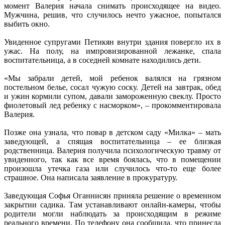
момент Валерия начала снимать происходящее на видео.
Мужчина, решив, что случилось нечто ужасное, попытался
выбить окно.
Увиденное супругами Петикян внутри здания повергло их в
ужас. На полу, на импровизированной лежанке, спала
воспитательница, а в соседней комнате находились дети.
«Мы забрали детей, мой ребенок валялся на грязном
постельном белье, сосал чужую соску. Детей на завтрак, обед
и ужин кормили супом, давали замороженную свеклу. Просто
фиолетовый лед ребенку с насморком», – прокомментировала
Валерия.
Позже она узнала, что повар в детском саду «Милка» – мать
заведующей, а спящая воспитательница – ее близкая
родственница. Валерия получила психологическую травму от
увиденного, так как все время боялась, что в помещении
произошла утечка газа или случилось что-то еще более
страшное. Она написала заявление в прокуратуру.
Заведующая Софья Оганнисян приняла решение о временном
закрытии садика. Там устанавливают онлайн-камеры, чтобы
родители могли наблюдать за происходящим в режиме
реального времени. По телефону она сообщила, что принесла