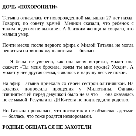
ДОЧЬ «ПОХОРОНИЛИ»
Татьяна отказалась от новорожденной малышки 27 лет назад.
Говорит, по совету врачей. Медики сказали, что ребенок с
таким недугом не выживет. А близким женщина соврала, что
малыш умер.
Почти месяц после первого эфира с Милой Татьяна не могла
решиться на звонок журналистам — боялась:
— Я была не уверена, как она меня встретит, может она
скажет: «Ты меня бросила, зачем ты мне нужна? Уходи». А
может у нее другая семья, я явлюсь и нарушу весь ее покой.
На эфир Татьяна приехала со своей сестрой-близняшкой. На
коленях попросила прощения у Милютины. Однако
извиняться ей перед девушкой было не за что — она оказалась
не ее мамой. Результаты ДНК-теста не подтвердили родство.
Но Татьяна призналась, что потом так и не обзавелась детьми
— боялась, что тоже родятся нездоровыми.
РОДНЫЕ ОБЩАТЬСЯ НЕ ЗАХОТЕЛИ