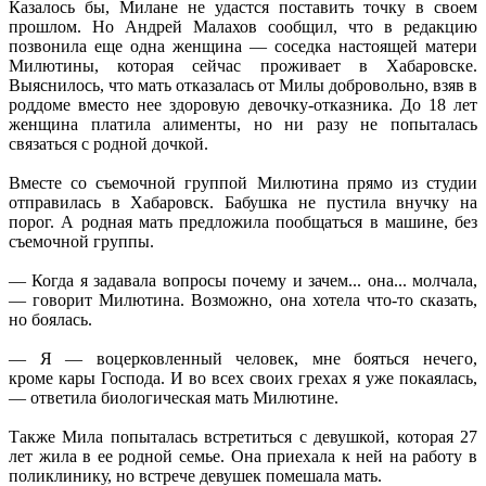
Казалось бы, Милане не удастся поставить точку в своем
прошлом. Но Андрей Малахов сообщил, что в редакцию
позвонила еще одна женщина — соседка настоящей матери
Милютины, которая сейчас проживает в Хабаровске.
Выяснилось, что мать отказалась от Милы добровольно, взяв в
роддоме вместо нее здоровую девочку-отказника. До 18 лет
женщина платила алименты, но ни разу не попыталась
связаться с родной дочкой.
Вместе со съемочной группой Милютина прямо из студии
отправилась в Хабаровск. Бабушка не пустила внучку на
порог. А родная мать предложила пообщаться в машине, без
съемочной группы.
— Когда я задавала вопросы почему и зачем... она... молчала,
— говорит Милютина. Возможно, она хотела что-то сказать,
но боялась.
— Я — воцерковленный человек, мне бояться нечего,
кроме кары Господа. И во всех своих грехах я уже покаялась,
— ответила биологическая мать Милютине.
Также Мила попыталась встретиться с девушкой, которая 27
лет жила в ее родной семье. Она приехала к ней на работу в
поликлинику, но встрече девушек помешала мать.