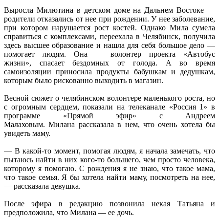
Выросла Милютина в детском доме на Дальнем Востоке —
родители отказались от нее при рождении. У нее заболевание,
при котором нарушается рост костей. Однако Мила сумела
справиться с комплексами, переехала в Челябинск, получила
здесь высшее образование и нашла для себя большое дело —
помогает людям. Она — волонтер проекта «Автобус
жизни», спасает бездомных от голода. А во время
самоизоляции приносила продукты бабушкам и дедушкам,
которым было рискованно выходить в магазин.
Весной сюжет о челябинском волонтере маленького роста, но
с огромным сердцем, показали на телеканале «Россия 1» в
программе «Прямой эфир» с Андреем
Малаховым. Милана рассказала в нем, что очень хотела бы
увидеть маму.
— В какой-то момент, помогая людям, я начала замечать, что
пытаюсь найти в них кого-то большего, чем просто человека,
которому я помогаю. С рождения я не знаю, что такое мама,
что такое семья. Я бы хотела найти маму, посмотреть на нее,
— рассказала девушка.
После эфира в редакцию позвонила некая Татьяна и
предположила, что Милана — ее дочь.