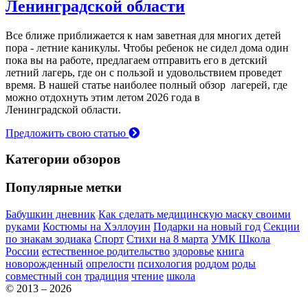
Ленинградской области
Все ближе приближается к нам заветная для многих детей
пора - летние каникулы. Чтобы ребенок не сидел дома один
пока вы на работе, предлагаем отправить его в детский
летний лагерь, где он с пользой и удовольствием проведет
время. В нашей статье наиболее полный обзор лагерей, где
можно отдохнуть этим летом 2026 года в
Ленинградской области.
Предложить свою статью
Категории обзоров
Популярные метки
Бабушкин дневник
Как сделать медицинскую маску своими
руками
Костюмы на Хэллоуин
Подарки на новый год
Секции
по знакам зодиака
Спорт
Стихи на 8 марта
УМК Школа
России
естественное родительство
здоровье
книга
новорожденный
опрелости
психология
роддом
роды
совместный сон
традиция
чтение
школа
© 2013 – 2026