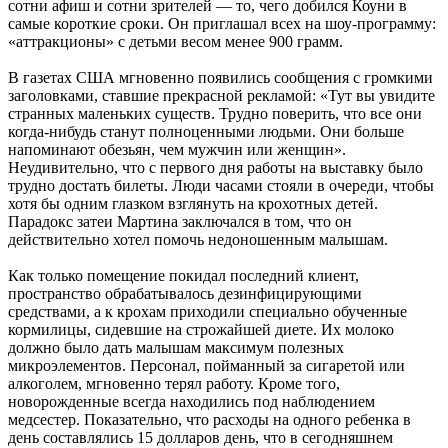
сотни афиш и сотни зрителей — то, чего добился Коуни в
самые короткие сроки. Он приглашал всех на шоу-программу:
«аттракционы» с детьми весом менее 900 грамм.
В газетах США мгновенно появились сообщения с громкими
заголовками, ставшие прекрасной рекламой: «Тут вы увидите
странных маленьких существ. Трудно поверить, что все они
когда-нибудь станут полноценными людьми. Они больше
напоминают обезьян, чем мужчин или женщин».
Неудивительно, что с первого дня работы на выставку было
трудно достать билеты. Люди часами стояли в очереди, чтобы
хотя бы одним глазком взглянуть на крохотных детей.
Парадокс затеи Мартина заключался в том, что он
действительно хотел помочь недоношенным малышам.
Как только помещение покидал последний клиент,
пространство обрабатывалось дезинфицирующими
средствами, а к крохам приходили специально обученные
кормилицы, сидевшие на строжайшей диете. Их молоко
должно было дать малышам максимум полезных
микроэлементов. Персонал, пойманный за сигаретой или
алкоголем, мгновенно терял работу. Кроме того,
новорожденные всегда находились под наблюдением
медсестер. Показательно, что расходы на одного ребенка в
день составлялись 15 долларов день, что в сегодняшнем