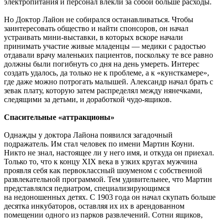
электропитания и персонал влекли за собой больше расходы.
Но Доктор Лайон не собирался останавливаться. Чтобы
заинтересовать общество и найти спонсоров, он начал
устраивать мини-выставки, в которых вскоре начали
принимать участие живые младенцы — медики с радостью
отдавали врачу маленьких пациентов, поскольку те все равно
должны были погибнуть со дня на день умереть. Интерес
создать удалось, да только не к проблеме, а к «кунсткамере»,
где даже можно потрогать малышей. Александр начал брать с
зевак плату, которую затем распределял между нянечками,
следящими за детьми, и доработкой чудо-ящиков.
Спасительные «аттракционы»
Однажды у доктора Лайона появился загадочный
подражатель. Им стал человек по имени Мартин Коуни.
Никто не знал, настоящее ли у него имя, и откуда он приехал.
Только то, что к концу XIX века в узких кругах мужчина
проявля себя как первоклассный шоуменом с собственной
развлекательной программой. Тем удивительнее, что Мартин
представлялся педиатром, специализирующимся
на недоношенных детях. С 1903 года он начал скупать больше
десятка инкубаторов, оставляя их их в арендованном
помещении одного из парков развлечений. Сотни ящиков,