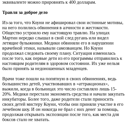
эквиваленте можно прировнять к 400 долларам.
Травля за доброе дело
Из-за того, что Коуни не афишировал свои истинные мотивы,
на него полились обвинения в алчности и жестокости.
Общество устроило ему настоящую травлю. На улицах
Мартин нередко слышал в свой след ругань или видел
летящие булыжники. Медики обвиняли его в нарушении
врачебной этики, называли самозванцем. Но Коуни
продолжал следовать своему плану. Ситуация изменилась
после того, как первые дети из его программы отправились к
настоящим родителям в здоровом состоянии. Их уже нельзя
было принять за недоношенных младенцев.
Врачи тоже пошли на попятную в своих обвинениях, ведь
большинство детей, участвовавших в «аттракционах»,
выжили, когда в больницах это число составляло лишь 15-
20%. Медики перестали экономить средства и начали закупать
инкубаторы. Более того, даже родители стали приносить
своих детей мистеру Коуни, чтобы они приняли участие в его
лечебном шоу. И он никогда не брал с них денег за помощь,
продолжая открывать экспозиции после того, как места для
боксов стало не хватать.