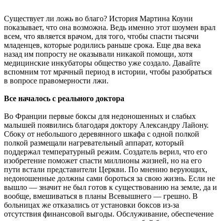
Существует ли ложь во благо? История Мартина Коуни
показывает, что она возможна. Ведь именно этот шоумен врал
всем, что является врачом, для того, чтобы спасти тысячи
младенцев, которые родились раньше срока. Еще два века
назад им попросту не оказывали никакой помощи, хотя
медицинские инкубаторы общество уже создало. Давайте
вспомним тот мрачный период в истории, чтобы разобраться
в вопросе правомерности лжи.
Все началось с реального доктора
Во Франции первые боксы для недоношенных и слабых
малышей появились благодаря доктору Александру Лайону.
Сбоку от небольшого деревянного шкафа с одной полкой
полкой размещали нагревательный аппарат, который
поддержал температурный режим. Создатель верил, что его
изобретение поможет спасти миллионы жизней, но на его
пути встали представители Церкви. По мнению верующих,
недоношенные должны сами бороться за свою жизнь. Если не
вышло — значит не был готов к существованию на земле, да и
вообще, вмешиваться в планы Всевышнего — грешно. В
больницах же отказались от установки боксов из-за
отсутствия финансовой выгоды. Обслуживание, обеспечение