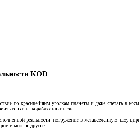
еальности KOD
ествие по красивейшим уголкам планеты и даже слетать в кос
оить гонки на кораблях викингов.
полненной реальности, погружение в метавселенную, шоу цирка
рии и многое другое.